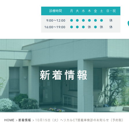
診療時間
月
火
水
木
金
土
日・祝
9:00〜12:00
●
●
●
●
●
●
休
16:00〜19:00
●
●
●
休
●
休
休
新着情報
HOME
新着情報
10月15日（火）ヘリカルCT搭載車検診のお知らせ（予約制）