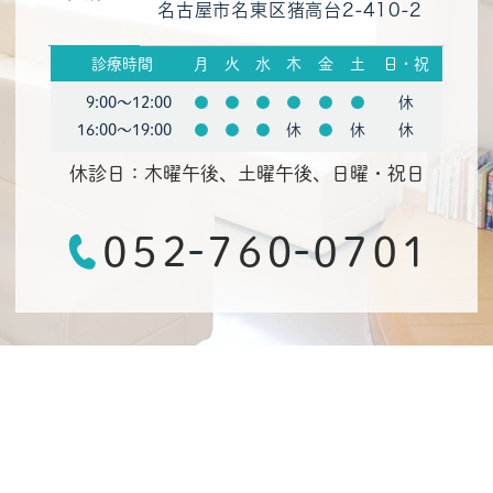
名古屋市名東区猪高台2-410-2
診療時間
月
火
水
木
金
土
日・祝
9:00〜12:00
●
●
●
●
●
●
休
16:00〜19:00
●
●
●
休
●
休
休
休診日：木曜午後、土曜午後、日曜・祝日